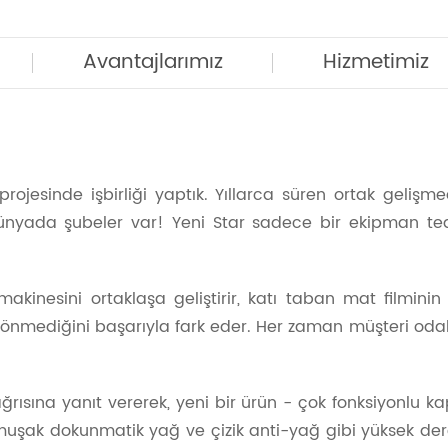
Avantajlarımız
Hizmetimiz
 projesinde işbirliği yaptık. Yıllarca süren ortak gel
nyada şubeler var! Yeni Star sadece bir ekipman teda
n makinesini ortaklaşa geliştirir, katı taban mat filmi
nmediğini başarıyla fark eder. Her zaman müşteri odaklıı
ısına yanıt vererek, yeni bir ürün - çok fonksiyonlu ka
umuşak dokunmatik yağ ve çizik anti-yağ gibi yüksek de