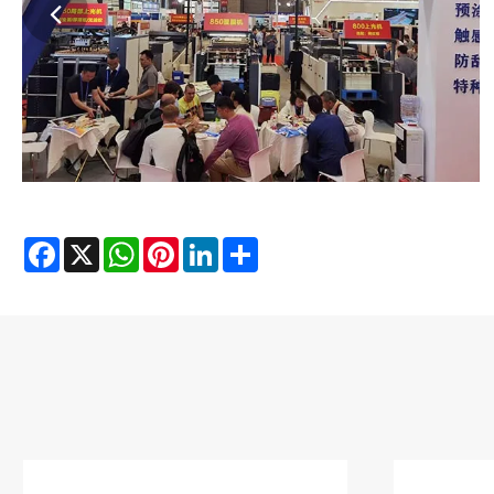
Facebook
X
WhatsApp
Pinterest
LinkedIn
Share