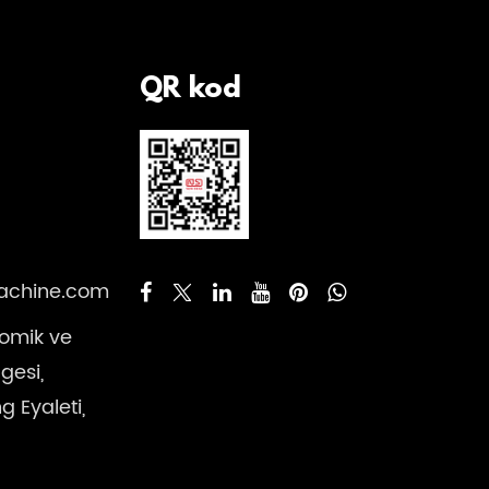
QR kod
achine.com
nomik ve
gesi,
 Eyaleti,