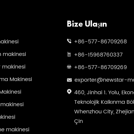
Bize Ulaşın
akinesi
+86-577-86709268
 makinesi
+86-15968760337
r makinesi
+86-577-86709269
ma Makinesi
exporter@newstar-m
Makinesi
460, Jinhai 1. Yolu, Eko
Teknolojik Kalkınma Böl
 makinesi
Whenzhou City, Zhejiang
akinesi
Çin
me makinesi